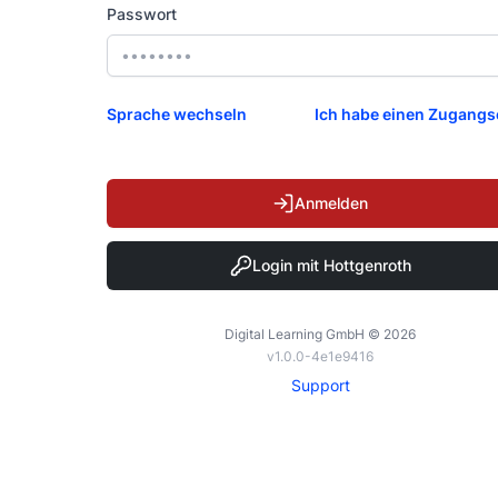
Passwort
Sprache wechseln
Ich habe einen Zugang
Anmelden
Login mit Hottgenroth
Digital Learning GmbH ©
2026
v
1.0.0-4e1e9416
Support